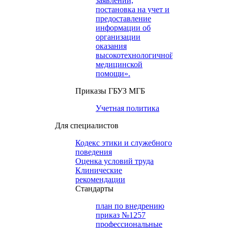
заявлений,
постановка на учет и
предоставление
информации об
организации
оказания
высокотехнологичной
медицинской
помощи».
Приказы ГБУЗ МГБ
Учетная политика
Для специалистов
Кодекс этики и служебного
поведения
Оценка условий труда
Клинические
рекомендации
Cтандарты
план по внедрению
приказ №1257
профессиональные