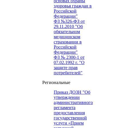
основах охраны
здоровья граждан в
Российской
Федерации"
ФЗ №326-ФЗ от
29.11.2010 "Об
обязательном
медицинском
страховании в
Российской
Федерации"
ФЗ № 2300-1 от
07.02.1992 г. "О
защите прав
потребителей"
Региональные
Приказ ДОЗН "Об
утверждении
административного
регламента
предоставления
государственной
услуги «Прием