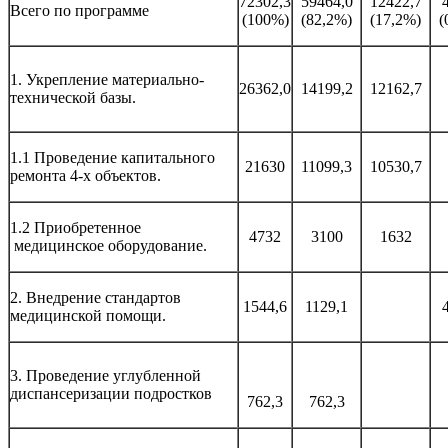
72302,3
59464,0
12422,7
Всего по программе
(100%)
(82,2%)
(17,2%)
(
1. Укрепление материально-
26362,0
14199,2
12162,7
технической базы.
1.1 Проведение капитального
21630
11099,3
10530,7
ремонта 4-х объектов.
1.2 Приобретенное
4732
3100
1632
медицинское оборудование.
2. Внедрение стандартов
1544,6
1129,1
медицинской помощи.
3. Проведение углубленной
диспансеризации подростков
762,3
762,3