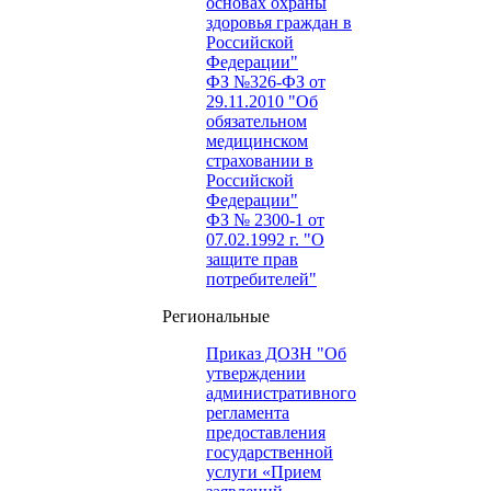
основах охраны
здоровья граждан в
Российской
Федерации"
ФЗ №326-ФЗ от
29.11.2010 "Об
обязательном
медицинском
страховании в
Российской
Федерации"
ФЗ № 2300-1 от
07.02.1992 г. "О
защите прав
потребителей"
Региональные
Приказ ДОЗН "Об
утверждении
административного
регламента
предоставления
государственной
услуги «Прием