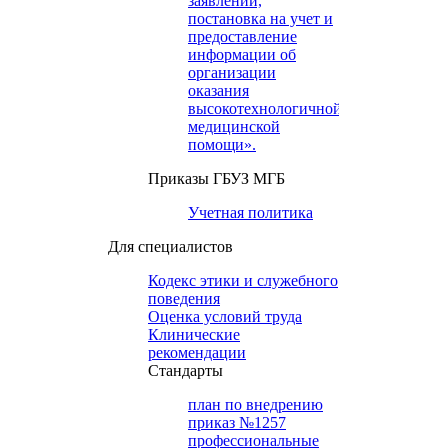
заявлений,
постановка на учет и
предоставление
информации об
организации
оказания
высокотехнологичной
медицинской
помощи».
Приказы ГБУЗ МГБ
Учетная политика
Для специалистов
Кодекс этики и служебного
поведения
Оценка условий труда
Клинические
рекомендации
Cтандарты
план по внедрению
приказ №1257
профессиональные