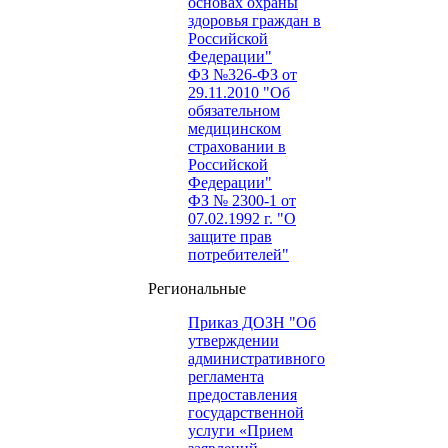
основах охраны
здоровья граждан в
Российской
Федерации"
ФЗ №326-ФЗ от
29.11.2010 "Об
обязательном
медицинском
страховании в
Российской
Федерации"
ФЗ № 2300-1 от
07.02.1992 г. "О
защите прав
потребителей"
Региональные
Приказ ДОЗН "Об
утверждении
административного
регламента
предоставления
государственной
услуги «Прием