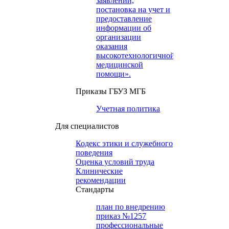
заявлений,
постановка на учет и
предоставление
информации об
организации
оказания
высокотехнологичной
медицинской
помощи».
Приказы ГБУЗ МГБ
Учетная политика
Для специалистов
Кодекс этики и служебного
поведения
Оценка условий труда
Клинические
рекомендации
Cтандарты
план по внедрению
приказ №1257
профессиональные