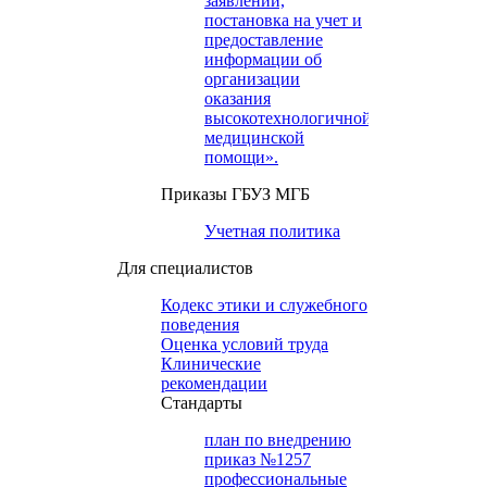
заявлений,
постановка на учет и
предоставление
информации об
организации
оказания
высокотехнологичной
медицинской
помощи».
Приказы ГБУЗ МГБ
Учетная политика
Для специалистов
Кодекс этики и служебного
поведения
Оценка условий труда
Клинические
рекомендации
Cтандарты
план по внедрению
приказ №1257
профессиональные