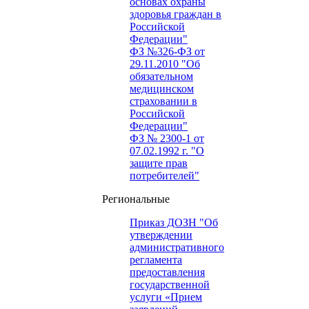
основах охраны
здоровья граждан в
Российской
Федерации"
ФЗ №326-ФЗ от
29.11.2010 "Об
обязательном
медицинском
страховании в
Российской
Федерации"
ФЗ № 2300-1 от
07.02.1992 г. "О
защите прав
потребителей"
Региональные
Приказ ДОЗН "Об
утверждении
административного
регламента
предоставления
государственной
услуги «Прием