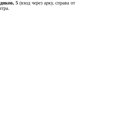
диков, 5
(вход через арку, справа от
нтра.