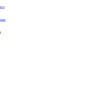
ого
ции
ю