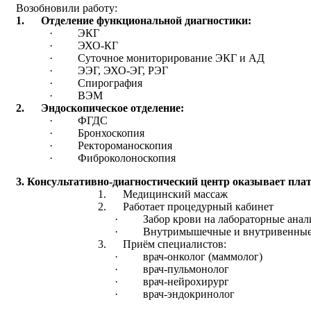
Возобновили работу:
1.
Отделение функциональной диагностики:
· ЭКГ
· ЭХО-КГ
· Суточное мониторирование ЭКГ и АД
· ЭЭГ, ЭХО-ЭГ, РЭГ
· Спирография
· ВЭМ
2.
Эндоскопическое отделение:
· ФГДС
· Бронхоскопия
· Ректороманоскопия
· Фиброколоноскопия
3. Консультативно-диагностический центр
оказывает плат
1. Медицинский массаж
2. Работает процедурный кабинет
· Забор крови на лабораторные анал
· Внутримышечные и внутривенные
3. Приём специалистов:
· врач-онколог (маммолог)
· врач-пульмонолог
· врач-нейрохирург
· врач-эндокринолог