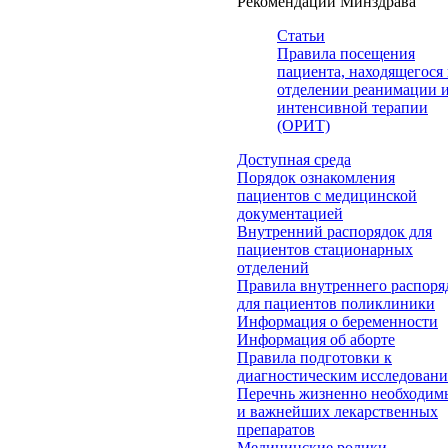
Рекомендации Минздрава
Статьи
Правила посещения
пациента, находящегося 
отделении реанимации 
интенсивной терапии
(ОРИТ)
Доступная среда
Порядок ознакомления
пациентов с медицинской
документацией
Внутренний распорядок для
пациентов стационарных
отделений
Правила внутреннего распоря
для пациентов поликлиники
Информация о беременности
Информация об аборте
Правила подготовки к
диагностическим исследован
Перечнь жизненно необходим
и важнейших лекарственных
препаратов
Медицинские ролики