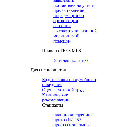
заявлений,
постановка на учет и
предоставление
информации об
организации
оказания
высокотехнологичной
медицинской
помощи».
Приказы ГБУЗ МГБ
Учетная политика
Для специалистов
Кодекс этики и служебного
поведения
Оценка условий труда
Клинические
рекомендации
Cтандарты
план по внедрению
приказ №1257
профессиональные