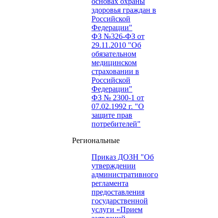
основах охраны
здоровья граждан в
Российской
Федерации"
ФЗ №326-ФЗ от
29.11.2010 "Об
обязательном
медицинском
страховании в
Российской
Федерации"
ФЗ № 2300-1 от
07.02.1992 г. "О
защите прав
потребителей"
Региональные
Приказ ДОЗН "Об
утверждении
административного
регламента
предоставления
государственной
услуги «Прием