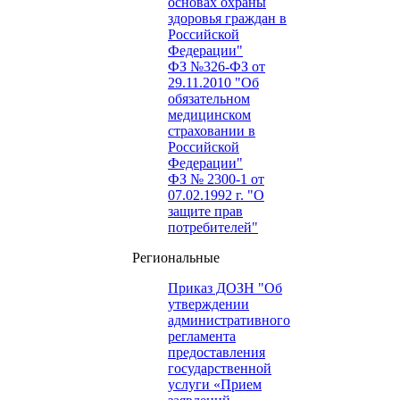
основах охраны
здоровья граждан в
Российской
Федерации"
ФЗ №326-ФЗ от
29.11.2010 "Об
обязательном
медицинском
страховании в
Российской
Федерации"
ФЗ № 2300-1 от
07.02.1992 г. "О
защите прав
потребителей"
Региональные
Приказ ДОЗН "Об
утверждении
административного
регламента
предоставления
государственной
услуги «Прием