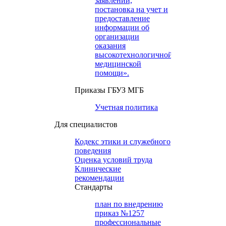
заявлений,
постановка на учет и
предоставление
информации об
организации
оказания
высокотехнологичной
медицинской
помощи».
Приказы ГБУЗ МГБ
Учетная политика
Для специалистов
Кодекс этики и служебного
поведения
Оценка условий труда
Клинические
рекомендации
Cтандарты
план по внедрению
приказ №1257
профессиональные