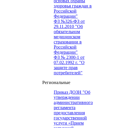
основах охраны
здоровья граждан в
Российской
Федерации"
ФЗ №326-ФЗ от
29.11.2010 "Об
обязательном
медицинском
страховании в
Российской
Федерации"
ФЗ № 2300-1 от
07.02.1992 г. "О
защите прав
потребителей"
Региональные
Приказ ДОЗН "Об
утверждении
административного
регламента
предоставления
государственной
услуги «Прием