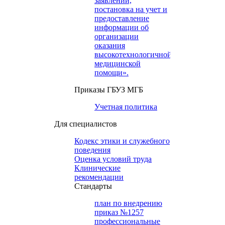
заявлений,
постановка на учет и
предоставление
информации об
организации
оказания
высокотехнологичной
медицинской
помощи».
Приказы ГБУЗ МГБ
Учетная политика
Для специалистов
Кодекс этики и служебного
поведения
Оценка условий труда
Клинические
рекомендации
Cтандарты
план по внедрению
приказ №1257
профессиональные