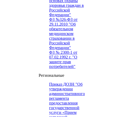
основах охраны
здоровья граждан в
Российской
Федерации"
ФЗ №326-ФЗ от
29.11.2010 "Об
обязательном
медицинском
страховании в
Российской
Федерации"
ФЗ № 2300-1 от
07.02.1992 г. "О
защите прав
потребителей"
Региональные
Приказ ДОЗН "Об
утверждении
административного
регламента
предоставления
государственной
услуги «Прием