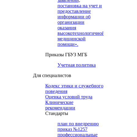
заявлений,
постановка на учет и
предоставление
информации об
организации
оказания
высокотехнологичной
медицинской
помощи».
Приказы ГБУЗ МГБ
Учетная политика
Для специалистов
Кодекс этики и служебного
поведения
Оценка условий труда
Клинические
рекомендации
Cтандарты
план по внедрению
приказ №1257
профессиональные