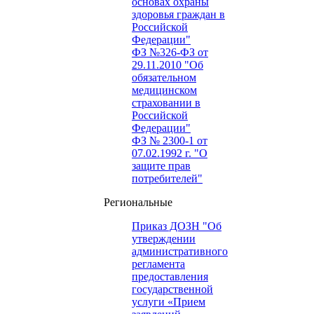
основах охраны
здоровья граждан в
Российской
Федерации"
ФЗ №326-ФЗ от
29.11.2010 "Об
обязательном
медицинском
страховании в
Российской
Федерации"
ФЗ № 2300-1 от
07.02.1992 г. "О
защите прав
потребителей"
Региональные
Приказ ДОЗН "Об
утверждении
административного
регламента
предоставления
государственной
услуги «Прием