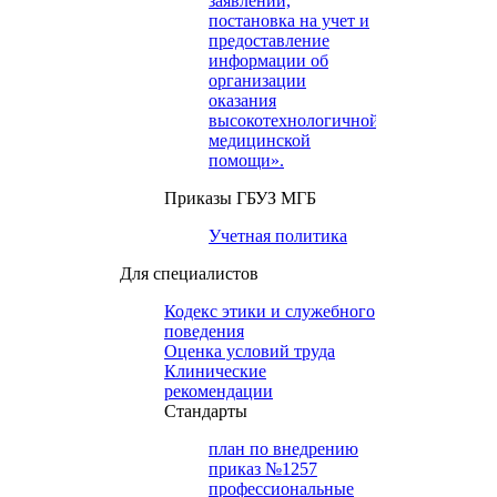
заявлений,
постановка на учет и
предоставление
информации об
организации
оказания
высокотехнологичной
медицинской
помощи».
Приказы ГБУЗ МГБ
Учетная политика
Для специалистов
Кодекс этики и служебного
поведения
Оценка условий труда
Клинические
рекомендации
Cтандарты
план по внедрению
приказ №1257
профессиональные