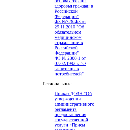
основах охраны
здоровья граждан в
Российской
Федерации"
ФЗ №326-ФЗ от
29.11.2010 "Об
обязательном
медицинском
страховании в
Российской
Федерации"
ФЗ № 2300-1 от
07.02.1992 г. "О
защите прав
потребителей"
Региональные
Приказ ДОЗН "Об
утверждении
административного
регламента
предоставления
государственной
услуги «Прием