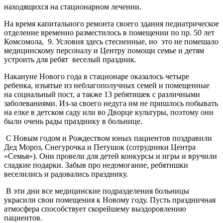
находящихся на стационарном лечении.
На время капитального ремонта своего здания педиатрическое
отделение временно разместилось в помещении по пр. 50 лет
Комсомола, 9. Условия здесь стесненные, но это не помешало
медицинскому персоналу и Центру помощи семье и детям
устроить для ребят веселый праздник.
Накануне Нового года в стационаре оказалось четыре
ребенка, изъятые из неблагополучных семей и помещенные
на социальный пост, а также 13 ребятишек с различными
заболеваниями. Из-за своего недуга им не пришлось побывать
на елке в детском саду или во Дворце культуры, поэтому они
были очень рады празднику в больнице.
С Новым годом и Рождеством юных пациентов поздравили
Дед Мороз, Снегурочка и Петушок (сотрудники Центра
«Семья»). Они провели для детей конкурсы и игры и вручили
сладкие подарки. Забыв про недомогание, ребятишки
веселились и радовались празднику.
В эти дни все медицинские подразделения больницы
украсили свои помещения к Новому году. Пусть праздничная
атмосфера способствует скорейшему выздоровлению
пациентов.