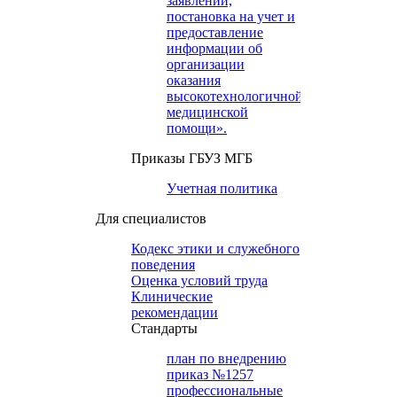
заявлений,
постановка на учет и
предоставление
информации об
организации
оказания
высокотехнологичной
медицинской
помощи».
Приказы ГБУЗ МГБ
Учетная политика
Для специалистов
Кодекс этики и служебного
поведения
Оценка условий труда
Клинические
рекомендации
Cтандарты
план по внедрению
приказ №1257
профессиональные