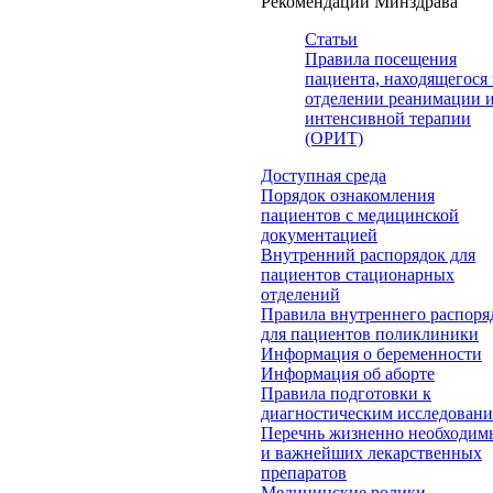
Рекомендации Минздрава
Статьи
Правила посещения
пациента, находящегося 
отделении реанимации 
интенсивной терапии
(ОРИТ)
Доступная среда
Порядок ознакомления
пациентов с медицинской
документацией
Внутренний распорядок для
пациентов стационарных
отделений
Правила внутреннего распоря
для пациентов поликлиники
Информация о беременности
Информация об аборте
Правила подготовки к
диагностическим исследован
Перечнь жизненно необходим
и важнейших лекарственных
препаратов
Медицинские ролики