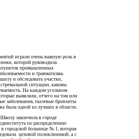
риятий играли очень важную роль в
иники, которой руководила
авпунктов промышленных
болеваемости и травматизма.
шахту и обследовать участки,
экстремальной ситуации, каковы
еваемость. На каждом угольном
торые выявляли, отчего на том или
ые заболевания, пылевые бронхиты
а была одной из лучших в области.
 Школу закончила в городе
мединститута по распределению
 в городской больнице № 1, которая
ведовала цеховой поликлиникой, а с