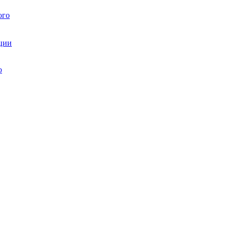
ого
ции
ю