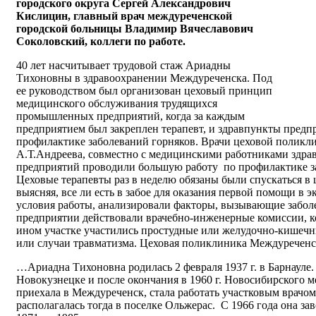
городского округа Сергей Александрович
Кислицин, главный врач междуреченской
городской больницы Владимир Вячеславович
Соколовский, коллеги по работе.
40 лет насчитывает трудовой стаж Ариадны
Тихоновны в здравоохранении Междуреченска. Под
ее руководством был организован цеховый принцип
медицинского обслуживания трудящихся
промышленных предприятий, когда за каждым
предприятием был закреплен терапевт, и здравпункты предп
профилактике заболеваний горняков. Врачи цеховой поликл
А.Т.Андреева, совместно с медицинскими работниками здр
предприятий проводили большую работу по профилактике за
Цеховые терапевты раз в неделю обязаны были спускаться в 
выясняя, все ли есть в забое для оказания первой помощи в 
условия работы, анализировали факторы, вызывающие забол
предприятии действовали врачебно-инженерные комиссии, ко
ином участке участились простудные или желудочно-кишечн
или случаи травматизма. Цеховая поликлиника Междуреченск
…Ариадна Тихоновна родилась 2 февраля 1937 г. в Барнауле.
Новокузнецке и после окончания в 1960 г. Новосибирского 
приехала в Междуреченск, стала работать участковым врачом
располагалась тогда в поселке Ольжерас. С 1966 года она за