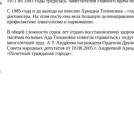
1971 по 1985 годы трудилась заместителем главного врача по
ы
С 1985 года и до выхода на пенсию Ариадна Тихоновна – гл
диспансера. На этом посту она вела большую целенаправлен
профилактике алкоголизма и наркомании.
В общей сложности сорок лет отдано восстановлению здоров
тысячам больных Ада Тихоновна помогла справиться с недуга
многолетний труд А.Т. Андреева награждена Орденом Друж
Совета народных депутатов от 10.08.2005 г. Андреевой Ари
«Почетный гражданин города».
в