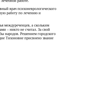
 лечебной работе.
авный врач психоневрологического
ную работу по лечению и
ья междуреченцев, а скольким
ми – никто не считал. За свой
бы народов. Решением городского
адне Тихоновне присвоено звание