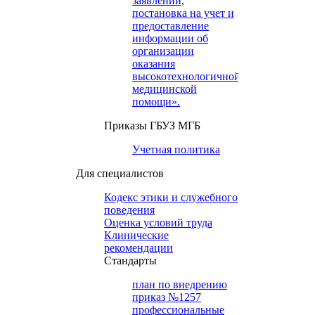
заявлений,
постановка на учет и
предоставление
информации об
организации
оказания
высокотехнологичной
медицинской
помощи».
Приказы ГБУЗ МГБ
Учетная политика
Для специалистов
Кодекс этики и служебного
поведения
Оценка условий труда
Клинические
рекомендации
Cтандарты
план по внедрению
приказ №1257
профессиональные