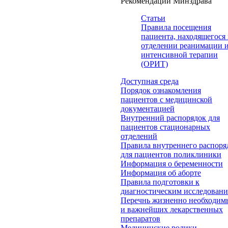
Рекомендации Минздрава
Статьи
Правила посещения
пациента, находящегося 
отделении реанимации 
интенсивной терапии
(ОРИТ)
Доступная среда
Порядок ознакомления
пациентов с медицинской
документацией
Внутренний распорядок для
пациентов стационарных
отделений
Правила внутреннего распоря
для пациентов поликлиники
Информация о беременности
Информация об аборте
Правила подготовки к
диагностическим исследован
Перечнь жизненно необходим
и важнейших лекарственных
препаратов
Медицинские ролики