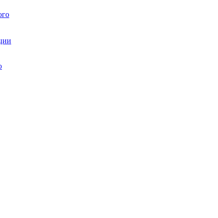
ого
ции
ю