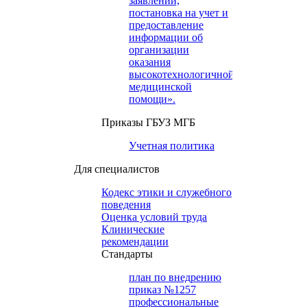
заявлений,
постановка на учет и
предоставление
информации об
организации
оказания
высокотехнологичной
медицинской
помощи».
Приказы ГБУЗ МГБ
Учетная политика
Для специалистов
Кодекс этики и служебного
поведения
Оценка условий труда
Клинические
рекомендации
Cтандарты
план по внедрению
приказ №1257
профессиональные