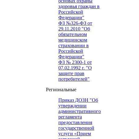
основах охраны
здоровья граждан в
Российской
Федерации"
ФЗ №326-ФЗ от
29.11.2010 "Об
обязательном
медицинском
страховании в
Российской
Федерации"
ФЗ № 2300-1 от
07.02.1992 г. "О
защите прав
потребителей"
Региональные
Приказ ДОЗН "Об
утверждении
административного
регламента
предоставления
государственной
услуги «Прием