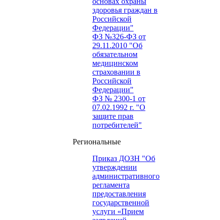
основах охраны
здоровья граждан в
Российской
Федерации"
ФЗ №326-ФЗ от
29.11.2010 "Об
обязательном
медицинском
страховании в
Российской
Федерации"
ФЗ № 2300-1 от
07.02.1992 г. "О
защите прав
потребителей"
Региональные
Приказ ДОЗН "Об
утверждении
административного
регламента
предоставления
государственной
услуги «Прием