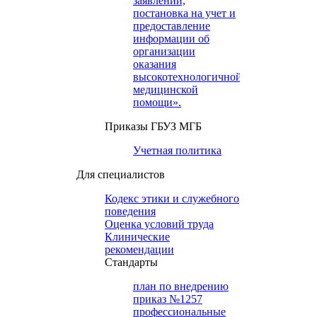
заявлений,
постановка на учет и
предоставление
информации об
организации
оказания
высокотехнологичной
медицинской
помощи».
Приказы ГБУЗ МГБ
Учетная политика
Для специалистов
Кодекс этики и служебного
поведения
Оценка условий труда
Клинические
рекомендации
Cтандарты
план по внедрению
приказ №1257
профессиональные