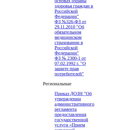
основах охраны
здоровья граждан в
Российской
Федерации"
ФЗ №326-ФЗ от
29.11.2010 "Об
обязательном
медицинском
страховании в
Российской
Федерации"
ФЗ № 2300-1 от
07.02.1992 г. "О
защите прав
потребителей"
Региональные
Приказ ДОЗН "Об
утверждении
административного
регламента
предоставления
государственной
услуги «Прием