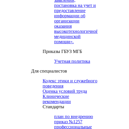
заявлений,
постановка на учет и
предоставление
информации об
организации
оказания
высокотехнологичной
медицинской
помощи».
Приказы ГБУЗ МГБ
Учетная политика
Для специалистов
Кодекс этики и служебного
поведения
Оценка условий труда
Клинические
рекомендации
Cтандарты
план по внедрению
приказ №1257
профессиональные