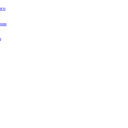
ого
ции
ю