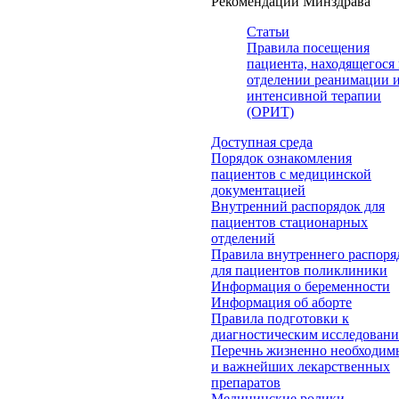
Рекомендации Минздрава
Статьи
Правила посещения
пациента, находящегося 
отделении реанимации 
интенсивной терапии
(ОРИТ)
Доступная среда
Порядок ознакомления
пациентов с медицинской
документацией
Внутренний распорядок для
пациентов стационарных
отделений
Правила внутреннего распоря
для пациентов поликлиники
Информация о беременности
Информация об аборте
Правила подготовки к
диагностическим исследован
Перечнь жизненно необходим
и важнейших лекарственных
препаратов
Медицинские ролики