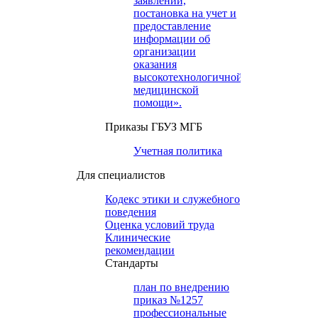
заявлений,
постановка на учет и
предоставление
информации об
организации
оказания
высокотехнологичной
медицинской
помощи».
Приказы ГБУЗ МГБ
Учетная политика
Для специалистов
Кодекс этики и служебного
поведения
Оценка условий труда
Клинические
рекомендации
Cтандарты
план по внедрению
приказ №1257
профессиональные