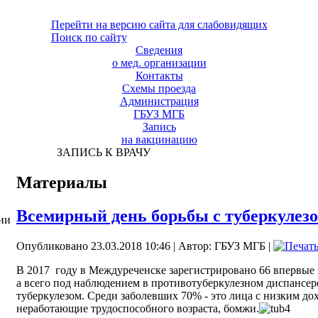
Перейти на версию сайта для слабовидящих
Поиск по сайту
Сведения
о мед. организации
Контакты
Схемы проезда
Администрация
ГБУЗ МГБ
Запись
на вакцинацию
ЗАПИСЬ К ВРАЧУ
Материалы
Всемирный день борьбы с туберкулез
ии
Опубликовано 23.03.2018 10:46
|
Автор: ГБУЗ МГБ
|
В 2017
году в Междуреченске зарегистрировано 66 впервые
а всего под наблюдением в противотуберкулезном диспансер
туберкулезом. Среди заболевших 70% - это лица с низким до
неработающие трудоспособного возраста, бомжи.