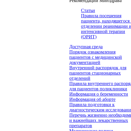
Рекомендации Минздрава
Статьи
Правила посещения
пациента, находящегося 
отделении реанимации 
интенсивной терапии
(ОРИТ)
Доступная среда
Порядок ознакомления
пациентов с медицинской
документацией
Внутренний распорядок для
пациентов стационарных
отделений
Правила внутреннего распоря
для пациентов поликлиники
Информация о беременности
Информация об аборте
Правила подготовки к
диагностическим исследован
Перечнь жизненно необходим
и важнейших лекарственных
препаратов
Медицинские ролики