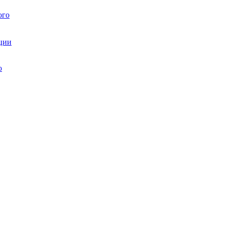
ого
ции
ю