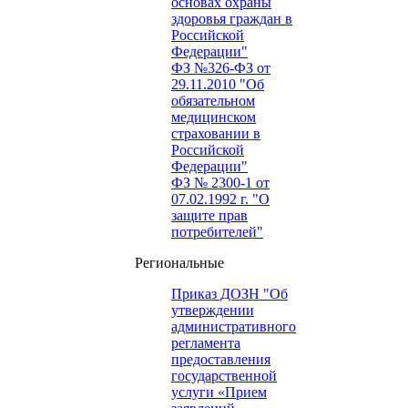
основах охраны
здоровья граждан в
Российской
Федерации"
ФЗ №326-ФЗ от
29.11.2010 "Об
обязательном
медицинском
страховании в
Российской
Федерации"
ФЗ № 2300-1 от
07.02.1992 г. "О
защите прав
потребителей"
Региональные
Приказ ДОЗН "Об
утверждении
административного
регламента
предоставления
государственной
услуги «Прием