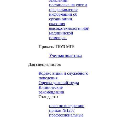
заявлений,
постановка на учет и
предоставление
информации об
организации
оказания
высокотехнологичной
медицинской
помощи».
Приказы ГБУЗ МГБ
Учетная политика
Для специалистов
Кодекс этики и служебного
поведения
Оценка условий труда
Клинические
рекомендации
Cтандарты
план по внедрению
приказ №1257
профессиональные