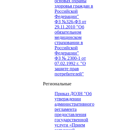
основах охраны
здоровья граждан в
Российской
Федерации"
ФЗ №326-ФЗ от
29.11.2010 "Об
обязательном
медицинском
страховании в
Российской
Федерации"
ФЗ № 2300-1 от
07.02.1992 г. "О
защите прав
потребителей"
Региональные
Приказ ДОЗН "Об
утверждении
административного
регламента
предоставления
государственной
услуги «Прием