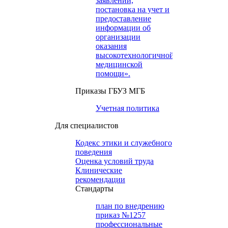
заявлений,
постановка на учет и
предоставление
информации об
организации
оказания
высокотехнологичной
медицинской
помощи».
Приказы ГБУЗ МГБ
Учетная политика
Для специалистов
Кодекс этики и служебного
поведения
Оценка условий труда
Клинические
рекомендации
Cтандарты
план по внедрению
приказ №1257
профессиональные