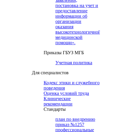
заявлений,
постановка на учет и
предоставление
информации об
организации
оказания
высокотехнологичной
медицинской
помощи».
Приказы ГБУЗ МГБ
Учетная политика
Для специалистов
Кодекс этики и служебного
поведения
Оценка условий труда
Клинические
рекомендации
Cтандарты
план по внедрению
приказ №1257
профессиональные