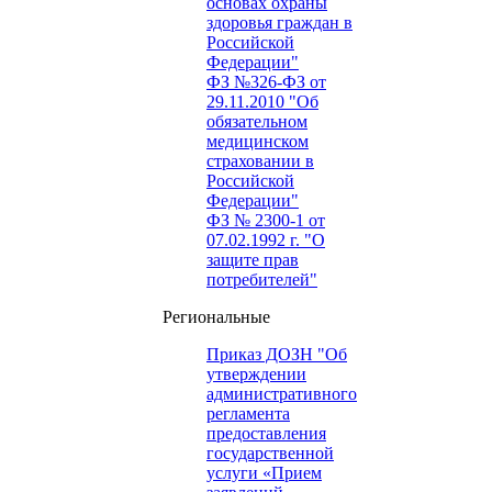
основах охраны
здоровья граждан в
Российской
Федерации"
ФЗ №326-ФЗ от
29.11.2010 "Об
обязательном
медицинском
страховании в
Российской
Федерации"
ФЗ № 2300-1 от
07.02.1992 г. "О
защите прав
потребителей"
Региональные
Приказ ДОЗН "Об
утверждении
административного
регламента
предоставления
государственной
услуги «Прием