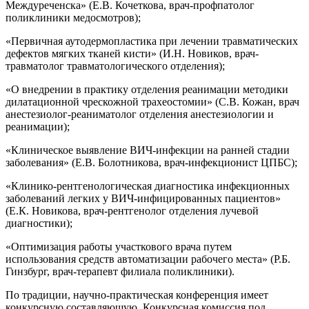
Междуреченска» (Е.В. Кочеткова, врач-профпатолог
поликлиники медосмотров);
«Первичная аутодермопластика при лечении травматических
дефектов мягких тканей кисти» (И.Н. Новиков, врач-
травматолог травматологического отделения);
«О внедрении в практику отделения реанимации методики
дилатационной чрескожной трахеостомии» (С.В. Кожан, врач
анестезиолог-реаниматолог отделения анестезиологии и
реанимации);
«Клиническое выявление ВИЧ-инфекции на ранней стадии
заболевания» (Е.В. Болотникова, врач-инфекционист ЦПБС);
«Клинико-рентгенологическая диагностика инфекционных
заболеваний легких у ВИЧ-инфицированных пациентов»
(Е.К. Новикова, врач-рентгенолог отделения лучевой
диагностики);
«Оптимизация работы участкового врача путем
использования средств автоматизации рабочего места» (Р.Б.
Гинзбург, врач-терапевт филиала поликлиники).
По традиции, научно-практическая конференция имеет
конкурсную составляющую. Конкурсная комиссия под