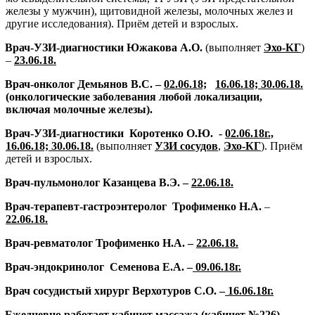
железы у мужчин), щитовидной железы, молочных желез и
другие исследования). Приём детей и взрослых.
Врач-УЗИ-диагностики Южакова А.О.
(выполняет
Эхо-КГ
)
–
23.06.18.
Врач-онколог Демьянов В.С. –
02.06.18;
16.06.18; 30.06.18.
(онкологические заболевания любой локализации,
включая молочные железы).
Врач-УЗИ-диагностики
Коротенко О.Ю.
-
02.06.18г.,
16.06.18; 30.06.18.
(выполняет
УЗИ сосудов
,
Эхо-КГ
). Приём
детей и взрослых.
Врач-пульмонолог Казанцева В.Э. –
22.06.18.
Врач-терапевт-гастроэнтеролог
Трофименко Н.А.
–
22.06.18.
Врач-ревматолог Трофименко Н.А. –
22.06.18.
Врач-эндокринолог
Семенова Е.А. –
09.06.18г.
Врач сосудистый хирург Верхотуров С.О. –
16.06.18г.
Ежедневно работает кабинет массажа (кабинет №226)
.