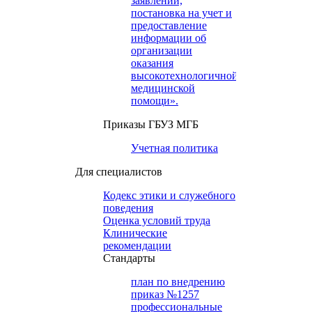
заявлений,
постановка на учет и
предоставление
информации об
организации
оказания
высокотехнологичной
медицинской
помощи».
Приказы ГБУЗ МГБ
Учетная политика
Для специалистов
Кодекс этики и служебного
поведения
Оценка условий труда
Клинические
рекомендации
Cтандарты
план по внедрению
приказ №1257
профессиональные