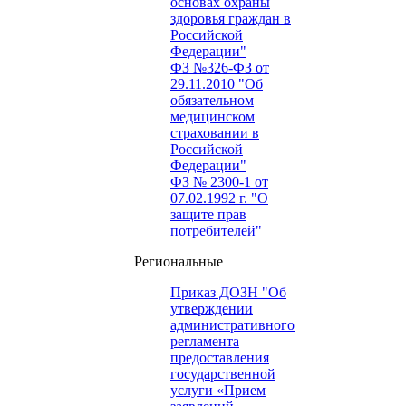
основах охраны
здоровья граждан в
Российской
Федерации"
ФЗ №326-ФЗ от
29.11.2010 "Об
обязательном
медицинском
страховании в
Российской
Федерации"
ФЗ № 2300-1 от
07.02.1992 г. "О
защите прав
потребителей"
Региональные
Приказ ДОЗН "Об
утверждении
административного
регламента
предоставления
государственной
услуги «Прием