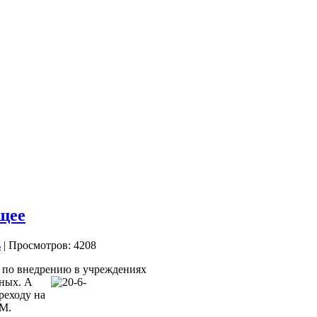
щее
| Просмотров: 4208
в по внедрению в учреждениях
ных. А
реходу на
.М.