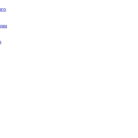
ого
ции
ю