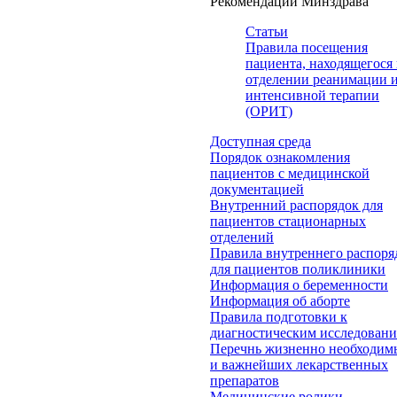
Рекомендации Минздрава
Статьи
Правила посещения
пациента, находящегося 
отделении реанимации 
интенсивной терапии
(ОРИТ)
Доступная среда
Порядок ознакомления
пациентов с медицинской
документацией
Внутренний распорядок для
пациентов стационарных
отделений
Правила внутреннего распоря
для пациентов поликлиники
Информация о беременности
Информация об аборте
Правила подготовки к
диагностическим исследован
Перечнь жизненно необходим
и важнейших лекарственных
препаратов
Медицинские ролики