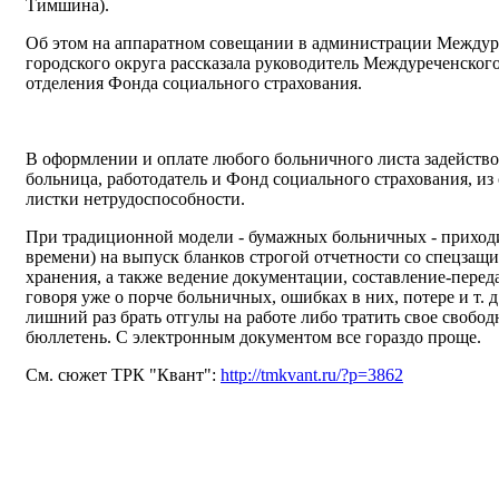
Тимшина).
Об этом на аппаратном совещании в администрации Междур
городского округа рассказала руководитель Междуреченског
отделения Фонда социального страхования.
В оформлении и оплате любого больничного листа задейство
больница, работодатель и Фонд социального страхования, из
листки нетрудоспособности.
При традиционной модели - бумажных больничных - приходит
времени) на выпуск бланков строгой отчетности со спецзащи
хранения, а также ведение документации, составление-переда
говоря уже о порче больничных, ошибках в них, потере и т. 
лишний раз брать отгулы на работе либо тратить свое свобо
бюллетень.
С электронным документом все гораздо проще.
См. сюжет ТРК "Квант":
http://tmkvant.ru/?p=3862