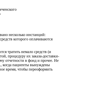
еченского
о
вано несколько инстанций:
 средств которого оплачиваются
ся тратить немало средств (и
той, процедуру их заказа-доставки-
чу отчетности в фонд и прочее. Не
д., когда пациенты вынуждены
дное время, чтобы переоформить