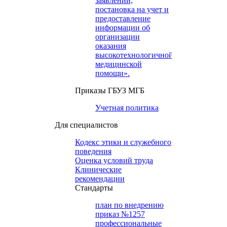
заявлений,
постановка на учет и
предоставление
информации об
организации
оказания
высокотехнологичной
медицинской
помощи».
Приказы ГБУЗ МГБ
Учетная политика
Для специалистов
Кодекс этики и служебного
поведения
Оценка условий труда
Клинические
рекомендации
Cтандарты
план по внедрению
приказ №1257
профессиональные