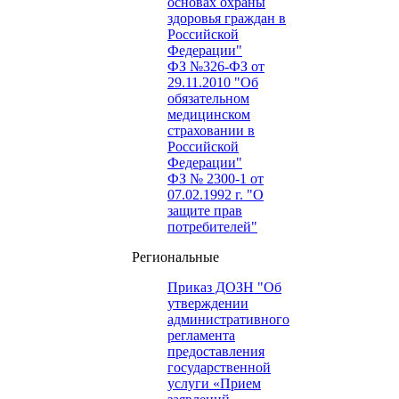
основах охраны
здоровья граждан в
Российской
Федерации"
ФЗ №326-ФЗ от
29.11.2010 "Об
обязательном
медицинском
страховании в
Российской
Федерации"
ФЗ № 2300-1 от
07.02.1992 г. "О
защите прав
потребителей"
Региональные
Приказ ДОЗН "Об
утверждении
административного
регламента
предоставления
государственной
услуги «Прием