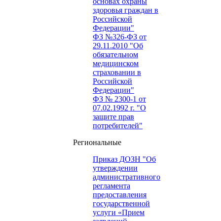
основах охраны
здоровья граждан в
Российской
Федерации"
ФЗ №326-ФЗ от
29.11.2010 "Об
обязательном
медицинском
страховании в
Российской
Федерации"
ФЗ № 2300-1 от
07.02.1992 г. "О
защите прав
потребителей"
Региональные
Приказ ДОЗН "Об
утверждении
административного
регламента
предоставления
государственной
услуги «Прием