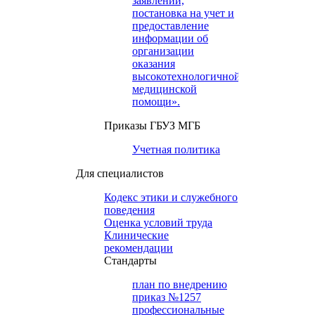
заявлений,
постановка на учет и
предоставление
информации об
организации
оказания
высокотехнологичной
медицинской
помощи».
Приказы ГБУЗ МГБ
Учетная политика
Для специалистов
Кодекс этики и служебного
поведения
Оценка условий труда
Клинические
рекомендации
Cтандарты
план по внедрению
приказ №1257
профессиональные