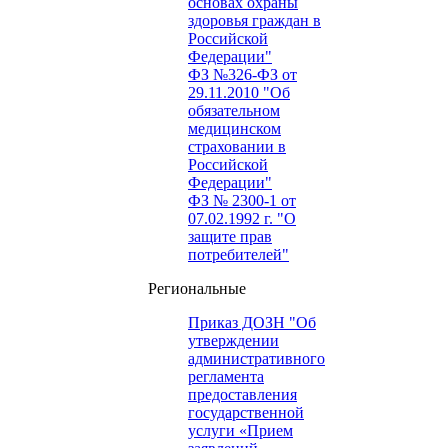
основах охраны
здоровья граждан в
Российской
Федерации"
ФЗ №326-ФЗ от
29.11.2010 "Об
обязательном
медицинском
страховании в
Российской
Федерации"
ФЗ № 2300-1 от
07.02.1992 г. "О
защите прав
потребителей"
Региональные
Приказ ДОЗН "Об
утверждении
административного
регламента
предоставления
государственной
услуги «Прием