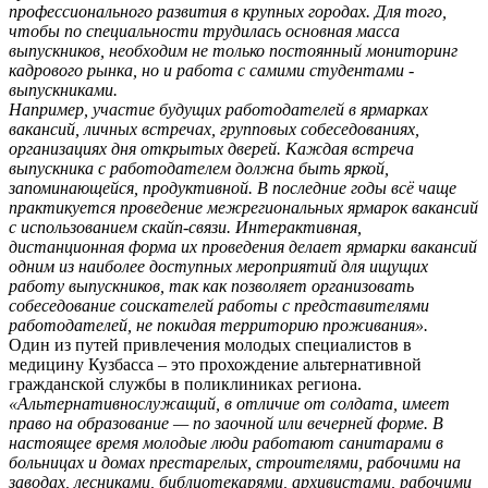
профессионального развития в крупных городах. Для того,
чтобы по специальности трудилась основная масса
выпускников, необходим не только постоянный мониторинг
кадрового рынка, но и работа с самими студентами -
выпускниками.
Например, участие будущих работодателей в ярмарках
вакансий, личных встречах, групповых собеседованиях,
организациях дня открытых дверей. Каждая встреча
выпускника с работодателем должна быть яркой,
запоминающейся, продуктивной. В последние годы всё чаще
практикуется проведение межрегиональных ярмарок вакансий
с использованием скайп-связи. Интерактивная,
дистанционная форма их проведения делает ярмарки вакансий
одним из наиболее доступных мероприятий для ищущих
работу выпускников, так как позволяет организовать
собеседование соискателей работы с представителями
работодателей, не покидая территорию проживания».
Один из путей привлечения молодых специалистов в
медицину Кузбасса – это прохождение альтернативной
гражданской службы в поликлиниках региона.
«Альтернативнослужащий, в отличие от солдата, имеет
право на образование — по заочной или вечерней форме. В
настоящее время молодые люди работают санитарами в
больницах и домах престарелых, строителями, рабочими на
заводах, лесниками, библиотекарями, архивистами, рабочими