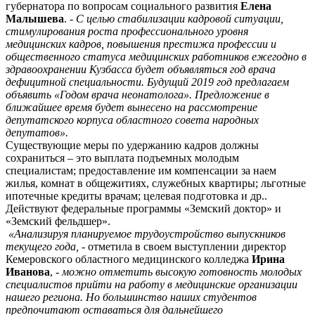
губернатора по вопросам социального развития
Елена
Малышева
.
- С целью стабилизации кадровой ситуации,
стимулирования роста профессионального уровня
медицинских кадров, повышения престижа профессии и
общественного статуса медицинских работников ежегодно в
здравоохранении Кузбасса будет объявляться год врача
дефицитной специальности. Будущий 2019 год предлагаем
объявить «Годом врача неонатолога». Предложение в
ближайшее время будет вынесено на рассмотрение
депутатского корпуса областного совета народных
депутатов».
Существующие меры по удержанию кадров должны
сохраниться – это выплата подъемных молодым
специалистам; предоставление им компенсации за наем
жилья, комнат в общежитиях, служебных квартиры; льготные
ипотечные кредиты врачам; целевая подготовка и др..
Действуют федеральные программы «Земский доктор» и
«Земский фельдшер».
«Анализируя планируемое трудоустройство выпускников
текущего года,
- отметила в своем выступлении директор
Кемеровского областного медицинского колледжа
Ирина
Иванова
,
- можно отметить высокую готовность молодых
специалистов прийти на работу в медицинские организации
нашего региона. Но большинство наших студентов
предпочитают оставаться для дальнейшего