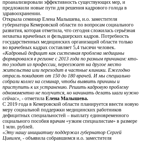
проанализировали эффективность существующих мер, и
предложили новые пути для решения кадрового голода в
здравоохранении.
Открыла семинар Елена Малышева, и.о. заместителя
губернатора Кемеровской области по вопросам социального
развития, которая отметила, что сегодня сложилась серьёзная
нехватка врачебных и фельдшерских кадров. Потребность
государственных медицинских организаций области только
во врачебных кадрах составляет 5,4 тысячи человек.
«Кадровый дефицит как системная проблема медицины
формировался в регионе с 2013 года по разным причинам: кто-
то уходит из профессии, переезжает на другое место
жительства или переходит в частные клиники. Ежегодно
отрасль покидают от 150 до 180 врачей. И мы специально
собрали коллег на семинар, чтобы выявить причины и
приступить к их устранению. Решить кадровую проблему
одномоментно не получится, но начинать делать шаги нужно
сейчас»,
- отметила
Елена Малышева.
С 2019 года в Кемеровской области планируется ввести новую
меру социальной поддержки медицинских работников
дефицитных специальностей – выплату единовременного
социального пособия врачам «узким специалистам» в размере
1 млн. рублей.
«Эту нашу инициативу поддержал губернатор Сергей
Цивилев,
- объявила собравшимся и.о. заместителя