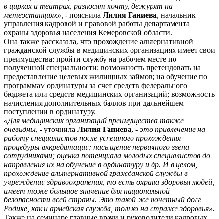
в цирках и театрах, разносят почту, дежурят на
метеостанциях»,
- пояснила
Лилия Ганиева
, начальник
управления кадровой и правовой работы департамента
охраны здоровья населения Кемеровской области.
Она также рассказала, что прохождение альтернативной
гражданской службы в медицинских организациях имеет свои
преимущества: пройти службу на рабочем месте по
полученной специальности; возможность претендовать на
предоставление целевых жилищных займов; на обучение по
программам ординатуры за счет средств федерального
бюджета или средств медицинских организаций; возможность
начисления дополнительных баллов при дальнейшем
поступлении в ординатуру.
«Для медицинских организаций преимущества также
очевидны,
- уточнила
Лилия Ганиева
,
- это привлечение на
работу специалистов после успешного прохождения
процедуры аккредитации; насыщение первичного звена
сотрудниками; оценка потенциала молодых специалистов до
направления их на обучение в ординатуру и др. И в целом,
прохождение альтернативной гражданской службы в
учреждении здравоохранения, то есть охрана здоровья людей,
имеет тоже большое значение для национальной
безопасности всей страны. Это такой же почётный долг
Родине, как и армейская служба, только на страже здоровья».
Также на семинаре главные врачи и руководители кадровых