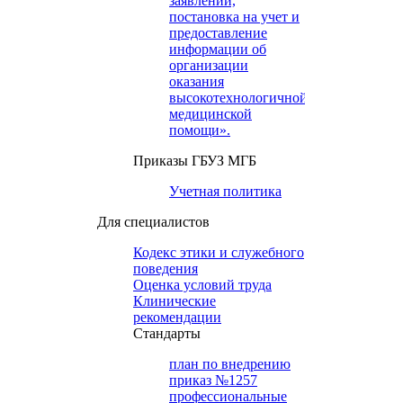
заявлений,
постановка на учет и
предоставление
информации об
организации
оказания
высокотехнологичной
медицинской
помощи».
Приказы ГБУЗ МГБ
Учетная политика
Для специалистов
Кодекс этики и служебного
поведения
Оценка условий труда
Клинические
рекомендации
Cтандарты
план по внедрению
приказ №1257
профессиональные