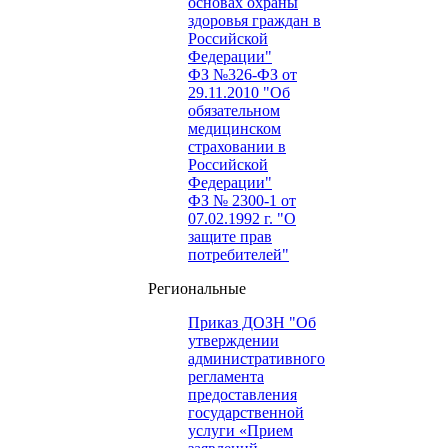
основах охраны
здоровья граждан в
Российской
Федерации"
ФЗ №326-ФЗ от
29.11.2010 "Об
обязательном
медицинском
страховании в
Российской
Федерации"
ФЗ № 2300-1 от
07.02.1992 г. "О
защите прав
потребителей"
Региональные
Приказ ДОЗН "Об
утверждении
административного
регламента
предоставления
государственной
услуги «Прием