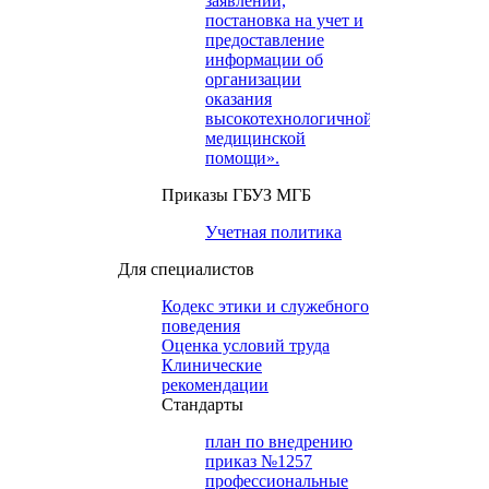
заявлений,
постановка на учет и
предоставление
информации об
организации
оказания
высокотехнологичной
медицинской
помощи».
Приказы ГБУЗ МГБ
Учетная политика
Для специалистов
Кодекс этики и служебного
поведения
Оценка условий труда
Клинические
рекомендации
Cтандарты
план по внедрению
приказ №1257
профессиональные