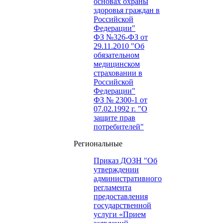
основах охраны
здоровья граждан в
Российской
Федерации"
ФЗ №326-ФЗ от
29.11.2010 "Об
обязательном
медицинском
страховании в
Российской
Федерации"
ФЗ № 2300-1 от
07.02.1992 г. "О
защите прав
потребителей"
Региональные
Приказ ДОЗН "Об
утверждении
административного
регламента
предоставления
государственной
услуги «Прием