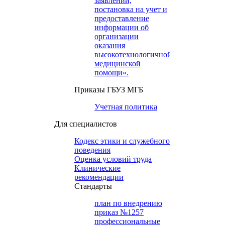
заявлений,
постановка на учет и
предоставление
информации об
организации
оказания
высокотехнологичной
медицинской
помощи».
Приказы ГБУЗ МГБ
Учетная политика
Для специалистов
Кодекс этики и служебного
поведения
Оценка условий труда
Клинические
рекомендации
Cтандарты
план по внедрению
приказ №1257
профессиональные