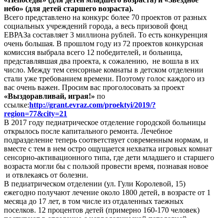
небо» (для детей старшего возраста).
Всего представлено на конкурс более 70 проектов от разных
социальных учреждений города, а весь призовой фонд
ЕВРАЗа составляет 3 миллиона рублей. То есть конкуренция
очень большая. В прошлом году из 72 проектов конкурсная
комиссия выбрала всего 12 победителей, и больница,
представлявшая два проекта, к сожалению, не вошла в их
число. Между тем сенсорные комнаты в детском отделении
стали уже требованием времени. Поэтому голос каждого из
вас очень важен. Просим вас проголосовать за проект
«Выздоравливай, играя!»
по
ссылке:
http://grant.evraz.com/proektyi/2019/?
region=77&city=21
В 2017 году педиатрическое отделение городской больницы
открылось после капитального ремонта. Лечебное
подразделение теперь соответствует современным нормам, и
вместе с тем в нем остро ощущается нехватка игровых комнат
сенсорно-активационного типа, где дети младшего и старшего
возраста могли бы с пользой провести время, познавая новое
и отвлекаясь от болезни.
В педиатрическом отделении (ул. Гули Королевой, 15)
ежегодно получают лечение около 1800 детей, в возрасте от 1
месяца до 17 лет, в том числе из отдаленных таежных
поселков. 12 процентов детей (примерно 160-170 человек)