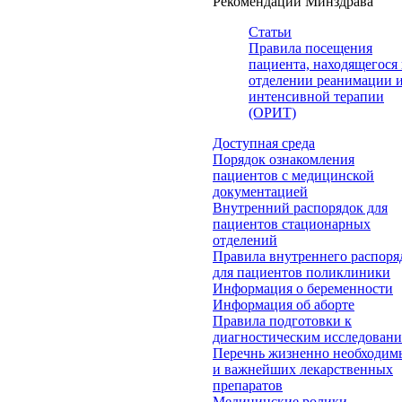
Рекомендации Минздрава
Статьи
Правила посещения
пациента, находящегося 
отделении реанимации 
интенсивной терапии
(ОРИТ)
Доступная среда
Порядок ознакомления
пациентов с медицинской
документацией
Внутренний распорядок для
пациентов стационарных
отделений
Правила внутреннего распоря
для пациентов поликлиники
Информация о беременности
Информация об аборте
Правила подготовки к
диагностическим исследован
Перечнь жизненно необходим
и важнейших лекарственных
препаратов
Медицинские ролики