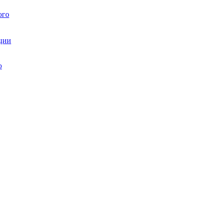
ого
ции
ю