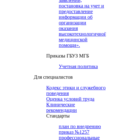
заявлений,
постановка на учет и
предоставление
информации об
организации
оказания
высокотехнологичной
медицинской
помощи».
Приказы ГБУЗ МГБ
Учетная политика
Для специалистов
Кодекс этики и служебного
поведения
Оценка условий труда
Клинические
рекомендации
Cтандарты
план по внедрению
приказ №1257
профессиональные