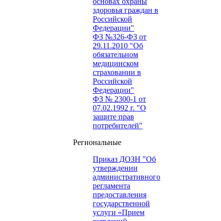
основах охраны
здоровья граждан в
Российской
Федерации"
ФЗ №326-ФЗ от
29.11.2010 "Об
обязательном
медицинском
страховании в
Российской
Федерации"
ФЗ № 2300-1 от
07.02.1992 г. "О
защите прав
потребителей"
Региональные
Приказ ДОЗН "Об
утверждении
административного
регламента
предоставления
государственной
услуги «Прием