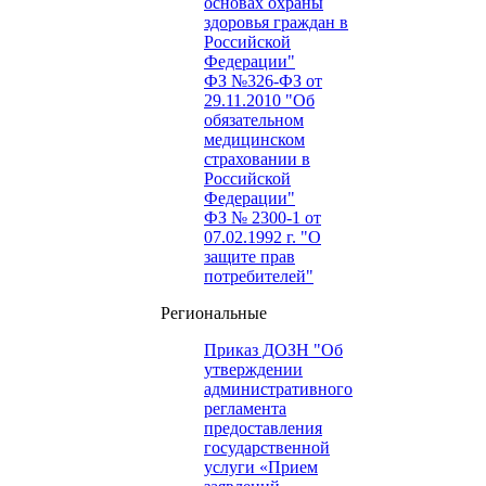
основах охраны
здоровья граждан в
Российской
Федерации"
ФЗ №326-ФЗ от
29.11.2010 "Об
обязательном
медицинском
страховании в
Российской
Федерации"
ФЗ № 2300-1 от
07.02.1992 г. "О
защите прав
потребителей"
Региональные
Приказ ДОЗН "Об
утверждении
административного
регламента
предоставления
государственной
услуги «Прием