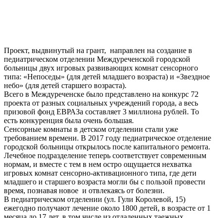
Проект, выдвинутый на грант,
направлен на создание в
педиатрическом отделении Междуреченской городской
больницы двух игровых развивающих комнат сенсорного
типа: «Непоседы» (для детей младшего возраста) и «Звездное
небо» (для детей старшего возраста).
Всего в Междуреченске было представлено на конкурс 72
проекта от разных социальных учреждений города, а весь
призовой фонд ЕВРАЗа составляет 3 миллиона рублей. То
есть конкуренция была очень большая.
Сенсорные комнаты в детском отделении стали уже
требованием времени. В 2017 году педиатрическое отделение
городской больницы открылось после капитального ремонта.
Лечебное подразделение теперь соответствует современным
нормам, и вместе с тем в нем остро ощущается нехватка
игровых комнат сенсорно-активационного типа, где дети
младшего и старшего возраста могли бы с пользой провести
время, познавая новое и отвлекаясь от болезни.
В педиатрическом отделении (ул. Гули Королевой, 15)
ежегодно получают лечение около 1800 детей, в возрасте от 1
месяца до 17 лет, в том числе из отдаленных таежных