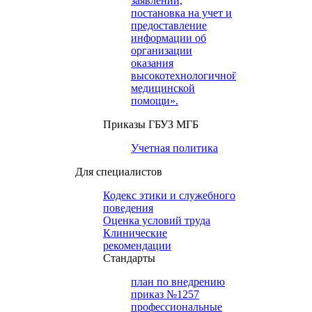
заявлений,
постановка на учет и
предоставление
информации об
организации
оказания
высокотехнологичной
медицинской
помощи».
Приказы ГБУЗ МГБ
Учетная политика
Для специалистов
Кодекс этики и служебного
поведения
Оценка условий труда
Клинические
рекомендации
Cтандарты
план по внедрению
приказ №1257
профессиональные