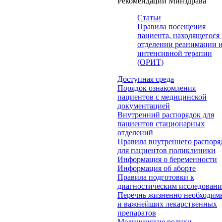
Рекомендации Минздрава
Статьи
Правила посещения
пациента, находящегося 
отделении реанимации 
интенсивной терапии
(ОРИТ)
Доступная среда
Порядок ознакомления
пациентов с медицинской
документацией
Внутренний распорядок для
пациентов стационарных
отделений
Правила внутреннего распоря
для пациентов поликлиники
Информация о беременности
Информация об аборте
Правила подготовки к
диагностическим исследован
Перечнь жизненно необходим
и важнейших лекарственных
препаратов
Медицинские ролики