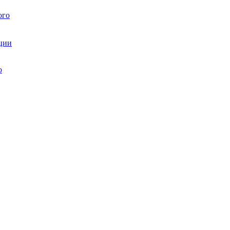
ого
ции
ю