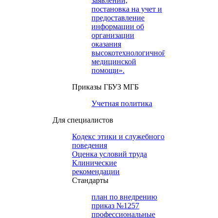
заявлений,
постановка на учет и
предоставление
информации об
организации
оказания
высокотехнологичной
медицинской
помощи».
Приказы ГБУЗ МГБ
Учетная политика
Для специалистов
Кодекс этики и служебного
поведения
Оценка условий труда
Клинические
рекомендации
Cтандарты
план по внедрению
приказ №1257
профессиональные