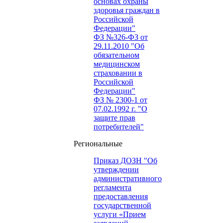
основах охраны
здоровья граждан в
Российской
Федерации"
ФЗ №326-ФЗ от
29.11.2010 "Об
обязательном
медицинском
страховании в
Российской
Федерации"
ФЗ № 2300-1 от
07.02.1992 г. "О
защите прав
потребителей"
Региональные
Приказ ДОЗН "Об
утверждении
административного
регламента
предоставления
государственной
услуги «Прием