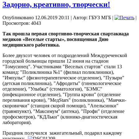
Задорно, креативно, творчески!
Опубликовано 12.06.2019 20:11
|
Автор: ГБУЗ МГБ
|
|
Просмотров: 4043
Так прошла первая спортивно-творческая спартакиада
медиков «Веселые старты», посвященная Дню
медицинского работника.
Более двухсот человек от подразделений Междуреченской
городской больницы пришли 12 июня на стадион
"Томусинец". Участниками "Веселых стартов" стали 13
команд: "Поликлиника №1" (филиал поликлиники),
"Импульс" (физиотерапевтическое отделение), "Пузыри"
(детская поликлиника), "Афродиты" (гинекологическое
отделение), "Улыбка" (стоматология), "БЭМС"
(инфекционное отделение), "Группа крови" (отделение
переливания крови), "МедStars" (поликлиника), "Маячки-
скоровички" (станция скорой помощи), "Апельсинки"
(травмпункт), "Максимум" (аптека), "Профи" (отделение
профосмотров), "КДЛьки" (клинико-диагностическая
лаборатория).
Праздник получился
зажигательный, подарил каждому
участнику