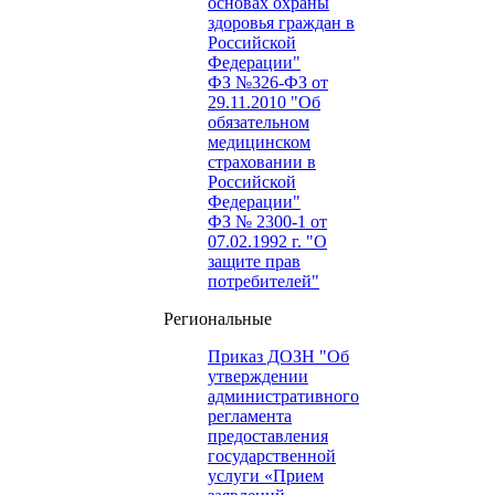
основах охраны
здоровья граждан в
Российской
Федерации"
ФЗ №326-ФЗ от
29.11.2010 "Об
обязательном
медицинском
страховании в
Российской
Федерации"
ФЗ № 2300-1 от
07.02.1992 г. "О
защите прав
потребителей"
Региональные
Приказ ДОЗН "Об
утверждении
административного
регламента
предоставления
государственной
услуги «Прием