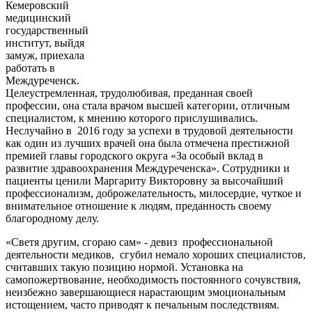
Кемеровский
медицинский
государственный
институт, выйдя
замуж, приехала
работать в
Междуреченск.
Целеустремленная, трудолюбивая, преданная своей
профессии, она стала врачом высшей категории, отличным
специалистом, к мнению которого прислушивались.
Неслучайно в 2016 году за успехи в трудовой деятельности
как один из лучших врачей она была отмечена престижной
премией главы городского округа «За особый вклад в
развитие здравоохранения Междуреченска». Сотрудники и
пациенты ценили Маргариту Викторовну за высочайший
профессионализм, доброжелательность, милосердие, чуткое и
внимательное отношение к людям, преданность своему
благородному делу.
«Светя другим, сгораю сам» - девиз профессиональной
деятельности медиков, сгубил немало хороших специалистов,
считавших такую позицию нормой. Установка на
самопожертвование, необходимость постоянного сочувствия,
неизбежно завершающиеся нарастающим эмоциональным
истощением, часто приводят к печальным последствиям.