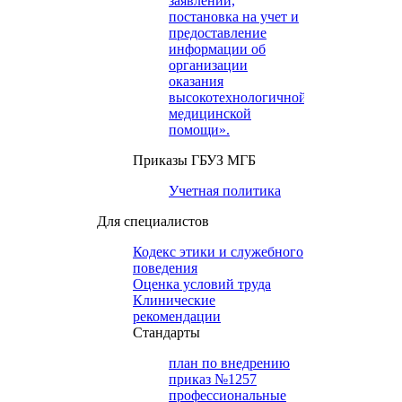
заявлений,
постановка на учет и
предоставление
информации об
организации
оказания
высокотехнологичной
медицинской
помощи».
Приказы ГБУЗ МГБ
Учетная политика
Для специалистов
Кодекс этики и служебного
поведения
Оценка условий труда
Клинические
рекомендации
Cтандарты
план по внедрению
приказ №1257
профессиональные