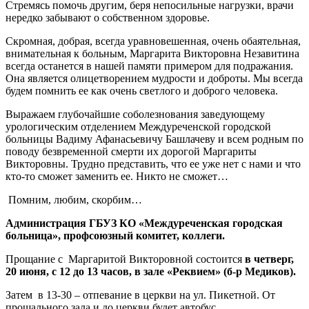
Стремясь помочь другим, беря непосильные нагрузки, врачи
нередко забывают о собственном здоровье.
Скромная, добрая, всегда уравновешенная, очень обаятельная,
внимательная к больным, Маргарита Викторовна Незавитина
всегда останется в нашей памяти примером для подражания.
Она является олицетворением мудрости и доброты. Мы всегда
будем помнить ее как очень светлого и доброго человека.
Выражаем глубочайшие соболезнования заведующему
урологическим отделением Междуреченской городской
больницы Вадиму Афанасьевичу Башлачеву и всем родным по
поводу безвременной смерти их дорогой Маргариты
Викторовны. Трудно представить, что ее уже нет с нами и что
кто-то сможет заменить ее. Никто не сможет…
Помним, любим, скорбим…
Администрация ГБУЗ КО «Междуреченская городская
больница», профсоюзный комитет, коллеги.
Прощание с Маргаритой Викторовной состоится
в четверг,
20 июня, с 12 до 13 часов, в зале «Реквием» (б-р Медиков).
Затем в 13-30 – отпевание в церкви на ул. Пикетной. От
прощального зала и до церкви будет автобус.