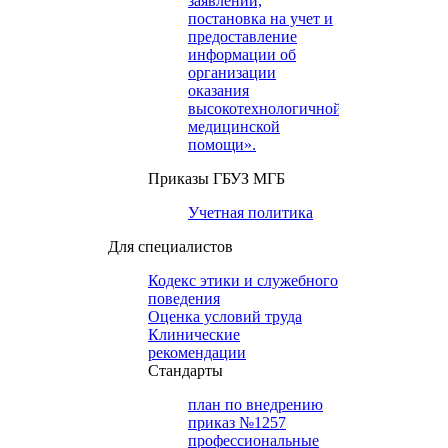
заявлений,
постановка на учет и
предоставление
информации об
организации
оказания
высокотехнологичной
медицинской
помощи».
Приказы ГБУЗ МГБ
Учетная политика
Для специалистов
Кодекс этики и служебного
поведения
Оценка условий труда
Клинические
рекомендации
Cтандарты
план по внедрению
приказ №1257
профессиональные