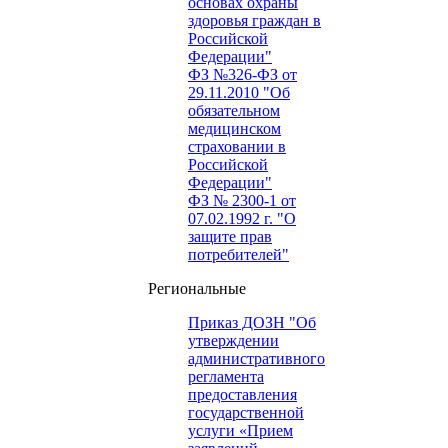
основах охраны
здоровья граждан в
Российской
Федерации"
ФЗ №326-ФЗ от
29.11.2010 "Об
обязательном
медицинском
страховании в
Российской
Федерации"
ФЗ № 2300-1 от
07.02.1992 г. "О
защите прав
потребителей"
Региональные
Приказ ДОЗН "Об
утверждении
административного
регламента
предоставления
государственной
услуги «Прием