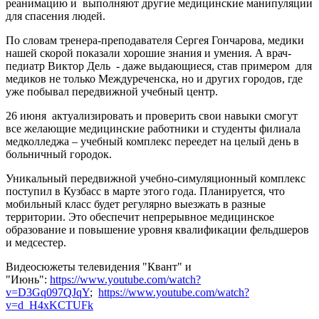
реанимацию и
выполняют другие медицинские манипуляции
для спасения людей.
По словам тренера-преподавателя Сергея Гончарова, медики
нашей скорой показали хорошие знания и умения. А врач-
педиатр Виктор Дель
- даже выдающиеся, став примером
для
медиков не только Междуреченска, но и других городов, где
уже побывал передвижной учебный центр.
26 июня актуализировать и проверить свои навыки смогут
все желающие медицинские работники и студенты филиала
медколледжа – учебный комплекс переедет на целый день в
больничный городок.
Уникальный передвижной учебно-симуляционный комплекс
поступил в Кузбасс в марте этого года. Планируется, что
мобильный класс будет регулярно выезжать в разные
территории. Это обеспечит непрерывное медицинское
образование и повышение уровня квалификации фельдшеров
и медсестер.
Видеосюжеты телевидения "Квант" и
"Июнь":
https://www.youtube.com/watch?
v=D3Gq097QJqY
;
https://www.youtube.com/watch?
v=d_H4xKCTUFk