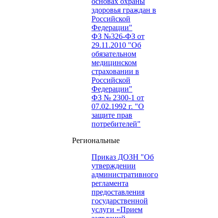
основах охраны
здоровья граждан в
Российской
Федерации"
ФЗ №326-ФЗ от
29.11.2010 "Об
обязательном
медицинском
страховании в
Российской
Федерации"
ФЗ № 2300-1 от
07.02.1992 г. "О
защите прав
потребителей"
Региональные
Приказ ДОЗН "Об
утверждении
административного
регламента
предоставления
государственной
услуги «Прием