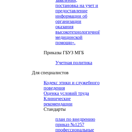
заявлений,
постановка на учет и
предоставление
информации об
организации
оказания
высокотехнологичной
медицинской
помощи».
Приказы ГБУЗ МГБ
Учетная политика
Для специалистов
Кодекс этики и служебного
поведения
Оценка условий труда
Клинические
рекомендации
Cтандарты
план по внедрению
приказ №1257
профессиональные