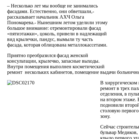
– Несколько лет мы вообще не занимались
фасадами. Естественно, они обветшали,-
рассказывает начальник АХЧ Ольга
Пономарева.- Нынешним летом уделили этому
большое внимание: отремонтировали фасад
«пятиэтажки», цоколь, привели в надлежащий
вид крылечки, пандус, вымыли ту часть
фасада, которая облицована металлокассетами.
Приятно преобразился фасад женской
консультации, крылечко, запасные выходы.
Внутри помещения выполнен косметический
ремонт
нескольких кабинетов, помещение выдачи больничны
В хирургическом 
ремонт в трех па
отделения, в пул
на втором этаже.
подновили второй
столовую первого
зону.
Сейчас строитель
бульвар Медиков, 
крыло первого эт