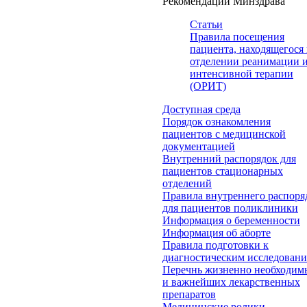
Рекомендации Минздрава
Статьи
Правила посещения
пациента, находящегося 
отделении реанимации 
интенсивной терапии
(ОРИТ)
Доступная среда
Порядок ознакомления
пациентов с медицинской
документацией
Внутренний распорядок для
пациентов стационарных
отделений
Правила внутреннего распоря
для пациентов поликлиники
Информация о беременности
Информация об аборте
Правила подготовки к
диагностическим исследован
Перечнь жизненно необходим
и важнейших лекарственных
препаратов
Медицинские ролики