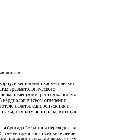
х листов.
корпусе выполнили косметический
латах травматологического
ьтовом помещении
рентгенкабинета
 В кардиологическом отделении
 этаж, палаты, санпропускник и
 этажа, комнату персонала, входную
ная бригада больницы переходит на
5, где ей предстоит обновить левое
ажа поликлиники – там разместится