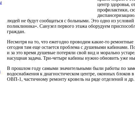
ы
центр здоровья, 
профилактики, сю
диспансеризацию.
людей не будут сообщаться с больными. Это одно из условий
поликлиника». Санузел первого этажа оборудуем приспосо
граждан.
Несмотря на то, что ежегодно проводим какие-то ремонтные
сегодня там еще остается проблема с душевыми кабинами. По
и за это время душевые потеряли свой вид и морально устар
насущная задача. Три-четыре кабины нужно обновить уже ны
В прошлом году самыми значительными были работы по зам
в
водоснабжения к диагностическом центре, оконных блоков в
ОВП-1, частичному ремонту кровель на ряде отделений и др.