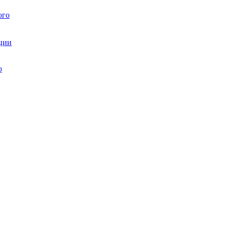
ого
ции
ю