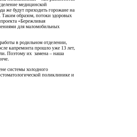
отделение медицинской
да же будут приходить горожане на
 Таким образом, потоки здоровых
 проекта «Бережливая
блениями для маломобильных
 работы в родильном отделении,
сле капремонта прошло уже 13 лет,
ели. Поэтому их
замена – наша
нче.
ене системы холодного
 стоматологической поликлинике и