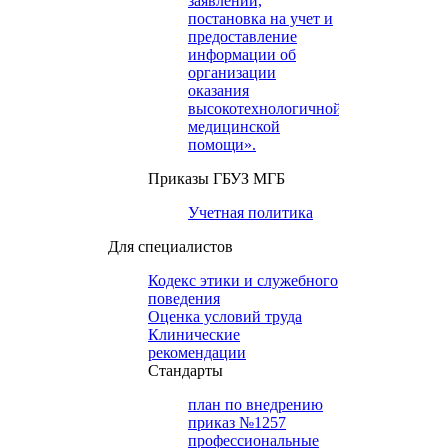
заявлений,
постановка на учет и
предоставление
информации об
организации
оказания
высокотехнологичной
медицинской
помощи».
Приказы ГБУЗ МГБ
Учетная политика
Для специалистов
Кодекс этики и служебного
поведения
Оценка условий труда
Клинические
рекомендации
Cтандарты
план по внедрению
приказ №1257
профессиональные