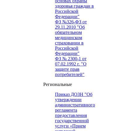
основах охраны
здоровья граждан в
Российской
Федерации"
ФЗ №326-ФЗ от
29.11.2010 "Об
обязательном
медицинском
страховании в
Российской
Федерации"
ФЗ № 2300-1 от
07.02.1992 г. "О
защите прав
потребителей"
Региональные
Приказ ДОЗН "Об
утверждении
административного
регламента
предоставления
государственной
услуги «Прием