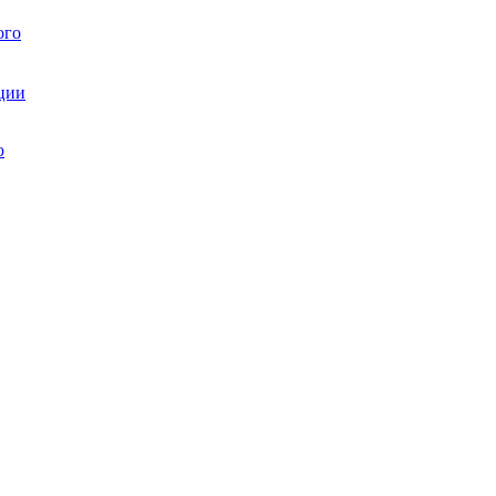
ого
ции
ю