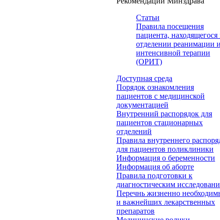
Рекомендации Минздрава
Статьи
Правила посещения
пациента, находящегося 
отделении реанимации 
интенсивной терапии
(ОРИТ)
Доступная среда
Порядок ознакомления
пациентов с медицинской
документацией
Внутренний распорядок для
пациентов стационарных
отделений
Правила внутреннего распоря
для пациентов поликлиники
Информация о беременности
Информация об аборте
Правила подготовки к
диагностическим исследован
Перечнь жизненно необходим
и важнейших лекарственных
препаратов
Медицинские ролики