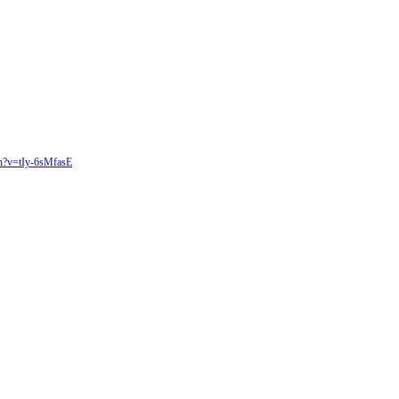
ch?v=tIy-6sMfasE