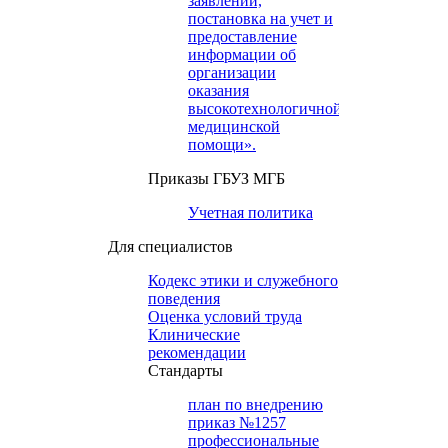
заявлений,
постановка на учет и
предоставление
информации об
организации
оказания
высокотехнологичной
медицинской
помощи».
Приказы ГБУЗ МГБ
Учетная политика
Для специалистов
Кодекс этики и служебного
поведения
Оценка условий труда
Клинические
рекомендации
Cтандарты
план по внедрению
приказ №1257
профессиональные