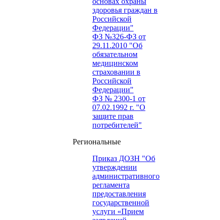
основах охраны
здоровья граждан в
Российской
Федерации"
ФЗ №326-ФЗ от
29.11.2010 "Об
обязательном
медицинском
страховании в
Российской
Федерации"
ФЗ № 2300-1 от
07.02.1992 г. "О
защите прав
потребителей"
Региональные
Приказ ДОЗН "Об
утверждении
административного
регламента
предоставления
государственной
услуги «Прием