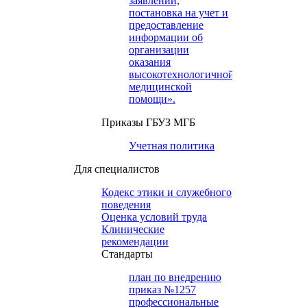
заявлений,
постановка на учет и
предоставление
информации об
организации
оказания
высокотехнологичной
медицинской
помощи».
Приказы ГБУЗ МГБ
Учетная политика
Для специалистов
Кодекс этики и служебного
поведения
Оценка условий труда
Клинические
рекомендации
Cтандарты
план по внедрению
приказ №1257
профессиональные