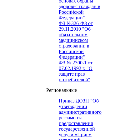
основах охраны
здоровья граждан в
Российской
Федерации"
ФЗ №326-ФЗ от
29.11.2010 "Об
обязательном
медицинском
страховании в
Российской
Федерации"
ФЗ № 2300-1 от
07.02.1992 г. "О
защите прав
потребителей"
Региональные
Приказ ДОЗН "Об
утверждении
административного
регламента
предоставления
государственной
услуги «Прием