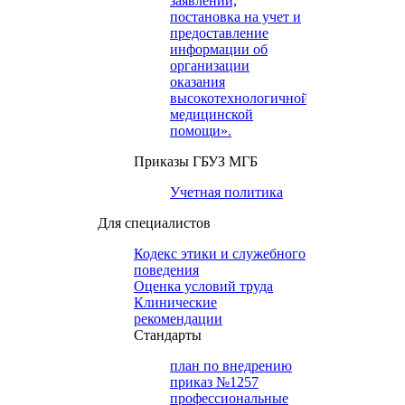
заявлений,
постановка на учет и
предоставление
информации об
организации
оказания
высокотехнологичной
медицинской
помощи».
Приказы ГБУЗ МГБ
Учетная политика
Для специалистов
Кодекс этики и служебного
поведения
Оценка условий труда
Клинические
рекомендации
Cтандарты
план по внедрению
приказ №1257
профессиональные