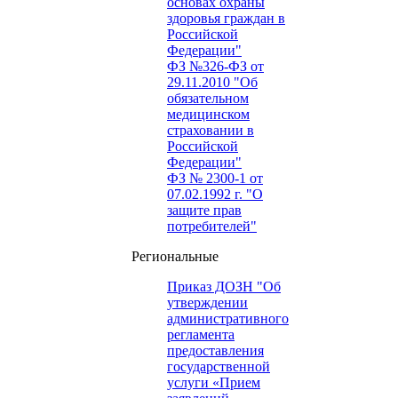
основах охраны
здоровья граждан в
Российской
Федерации"
ФЗ №326-ФЗ от
29.11.2010 "Об
обязательном
медицинском
страховании в
Российской
Федерации"
ФЗ № 2300-1 от
07.02.1992 г. "О
защите прав
потребителей"
Региональные
Приказ ДОЗН "Об
утверждении
административного
регламента
предоставления
государственной
услуги «Прием