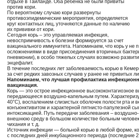
отдыхе в Таиланде. Оба ребенка не были привиты
против кори.
По вероятному случаю кори развернуты
противоэпидемические мероприятия, определяется
круг контактных лиц, уточняются данные по наличию
их прививки от кори.
Сегодня корь – это управляемая инфекция,
невоспримчивость к болезни формируется за счет
вакцинального иммунитета. Напоминаем, что корь у не п
осложнениями в виде присоединения вторичных бактер
пневмонии), в особо тяжелых случаях возможно развити
энцефалит.
В течение последних лет заболеваемость корью в Кемер
за счет редких завозных случаев у ранее не привитых ли
Напоминаем, что лучшая профилактика инфекционн
вакцинация.
Корь — это острое инфекционное высококонтагиозное в
передающееся воздушно-капельным путем. Характеризу
40°C), воспалением слизистых оболочек полости рта и 
конъюнктивитом и характерной пятнисто-папулезной с
интоксикацией. Путь передачи заболевания – воздушно-
внешнюю среду в большом количестве больным человек
чихания и т. д.
Источник инфекции — больной корью в любой форме, к
с последних дней инкубационного периода (последние 2 