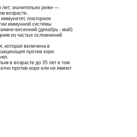
 лет; значительно реже —
ом возрасте.
 иммунитет, повторное
огии иммунной системы
зимне-весенний (декабрь - май)
дним из частых осложнений
, которая включена в
Вакцинация против кори
лет.
ым в возрасте до 35 лет в том
ратно против кори или не имеют