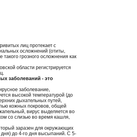
ривитых лиц протекает с
иальных осложнений (отиты,
е такого грозного осложнения как
овской области регистрируется
ц.
ых заболеваний - это
ирусное заболевание,
ется высокой температурой (до
верхних дыхательных путей,
ыпью кожных покровов, общей
капельный, вирус выделяется во
ом со слизью во время кашля,
оторый заразен для окружающих
дня) до 4-го дня высыпаний. С 5-