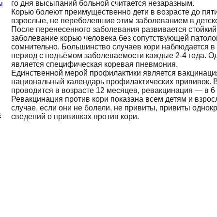
го дня высыпаний больной считается незаразным.
ы
Корью болеют преимущественно дети в возрасте до пяти
взрослые, не переболевшие этим заболеванием в детск
После перенесенного заболевания развивается стойкий
заболевание корью человека без сопутствующей патол
сомнительно. Большинство случаев кори наблюдается в 
период с подъёмом заболеваемости каждые 2-4 года. О
является специфическая коревая пневмония.
Единственной мерой профилактики является вакцинация
национальный календарь профилактических прививок. 
проводится в возрасте 12 месяцев, ревакцинация — в 6 
Ревакцинация против кори показана всем детям и взросл
случае, если они не болели, не привиты, привиты однок
в
сведений о прививках против кори.