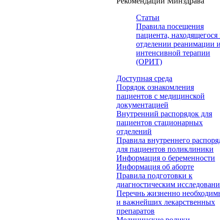
Рекомендации Минздрава
Статьи
Правила посещения
пациента, находящегося 
отделении реанимации 
интенсивной терапии
(ОРИТ)
Доступная среда
Порядок ознакомления
пациентов с медицинской
документацией
Внутренний распорядок для
пациентов стационарных
отделений
Правила внутреннего распоря
для пациентов поликлиники
Информация о беременности
Информация об аборте
Правила подготовки к
диагностическим исследован
Перечнь жизненно необходим
и важнейших лекарственных
препаратов
Медицинские ролики