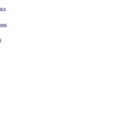
ого
ции
ю