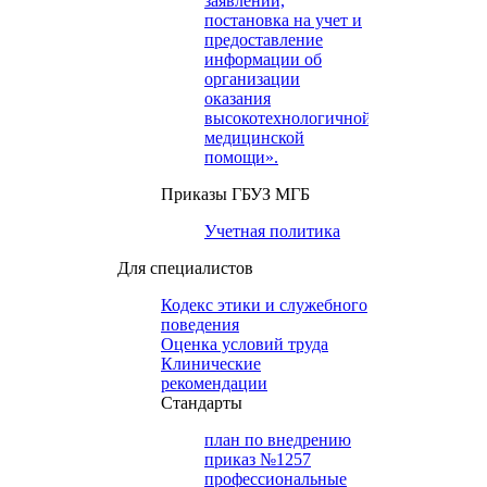
заявлений,
постановка на учет и
предоставление
информации об
организации
оказания
высокотехнологичной
медицинской
помощи».
Приказы ГБУЗ МГБ
Учетная политика
Для специалистов
Кодекс этики и служебного
поведения
Оценка условий труда
Клинические
рекомендации
Cтандарты
план по внедрению
приказ №1257
профессиональные