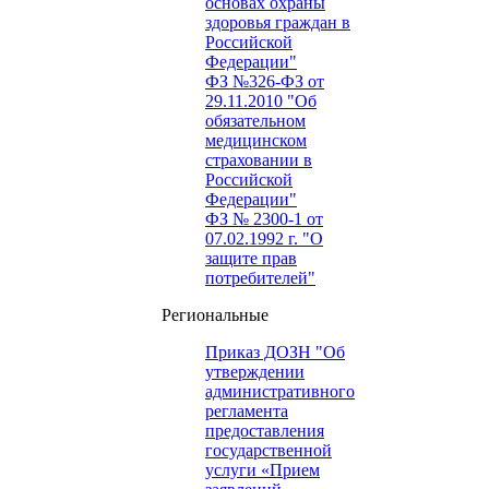
основах охраны
здоровья граждан в
Российской
Федерации"
ФЗ №326-ФЗ от
29.11.2010 "Об
обязательном
медицинском
страховании в
Российской
Федерации"
ФЗ № 2300-1 от
07.02.1992 г. "О
защите прав
потребителей"
Региональные
Приказ ДОЗН "Об
утверждении
административного
регламента
предоставления
государственной
услуги «Прием