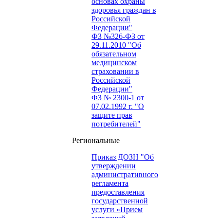
основах охраны
здоровья граждан в
Российской
Федерации"
ФЗ №326-ФЗ от
29.11.2010 "Об
обязательном
медицинском
страховании в
Российской
Федерации"
ФЗ № 2300-1 от
07.02.1992 г. "О
защите прав
потребителей"
Региональные
Приказ ДОЗН "Об
утверждении
административного
регламента
предоставления
государственной
услуги «Прием