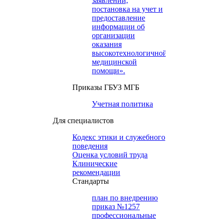
заявлений,
постановка на учет и
предоставление
информации об
организации
оказания
высокотехнологичной
медицинской
помощи».
Приказы ГБУЗ МГБ
Учетная политика
Для специалистов
Кодекс этики и служебного
поведения
Оценка условий труда
Клинические
рекомендации
Cтандарты
план по внедрению
приказ №1257
профессиональные