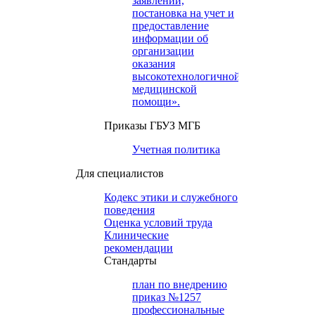
заявлений,
постановка на учет и
предоставление
информации об
организации
оказания
высокотехнологичной
медицинской
помощи».
Приказы ГБУЗ МГБ
Учетная политика
Для специалистов
Кодекс этики и служебного
поведения
Оценка условий труда
Клинические
рекомендации
Cтандарты
план по внедрению
приказ №1257
профессиональные