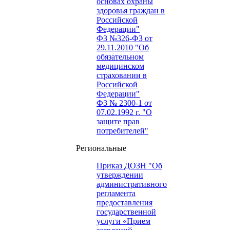
основах охраны
здоровья граждан в
Российской
Федерации"
ФЗ №326-ФЗ от
29.11.2010 "Об
обязательном
медицинском
страховании в
Российской
Федерации"
ФЗ № 2300-1 от
07.02.1992 г. "О
защите прав
потребителей"
Региональные
Приказ ДОЗН "Об
утверждении
административного
регламента
предоставления
государственной
услуги «Прием