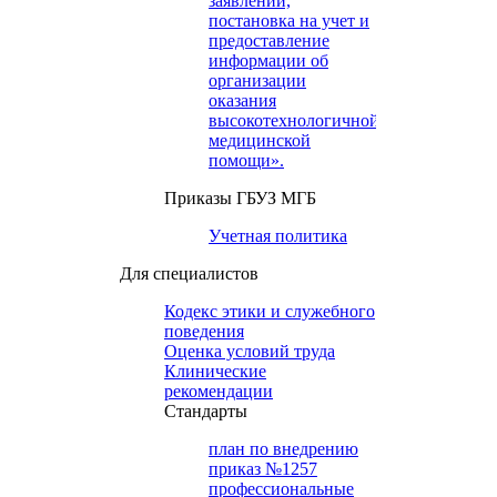
заявлений,
постановка на учет и
предоставление
информации об
организации
оказания
высокотехнологичной
медицинской
помощи».
Приказы ГБУЗ МГБ
Учетная политика
Для специалистов
Кодекс этики и служебного
поведения
Оценка условий труда
Клинические
рекомендации
Cтандарты
план по внедрению
приказ №1257
профессиональные