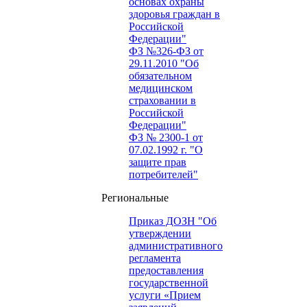
основах охраны
здоровья граждан в
Российской
Федерации"
ФЗ №326-ФЗ от
29.11.2010 "Об
обязательном
медицинском
страховании в
Российской
Федерации"
ФЗ № 2300-1 от
07.02.1992 г. "О
защите прав
потребителей"
Региональные
Приказ ДОЗН "Об
утверждении
административного
регламента
предоставления
государственной
услуги «Прием