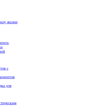
разу жизни
иента,
ии
ной
тов с
ациентов
дка для
стическим