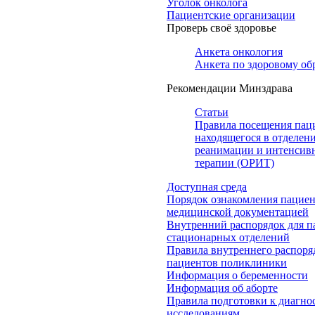
Уголок онколога
Пациентские организации
Проверь своё здоровье
Анкета онкология
Анкета по здоровому об
Рекомендации Минздрава
Статьи
Правила посещения пац
находящегося в отделен
реанимации и интенсив
терапии (ОРИТ)
Доступная среда
Порядок ознакомления пациен
медицинской документацией
Внутренний распорядок для п
стационарных отделений
Правила внутреннего распоря
пациентов поликлиники
Информация о беременности
Информация об аборте
Правила подготовки к диагно
исследованиям