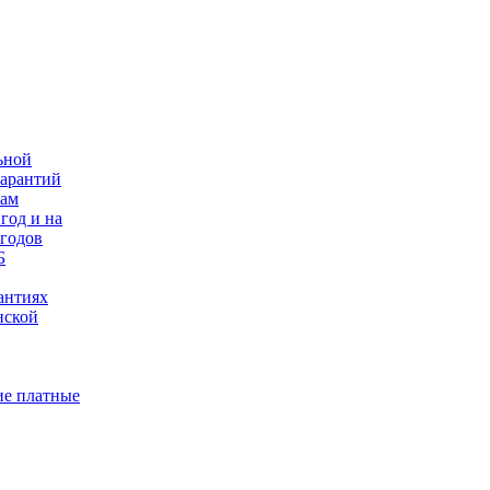
ьной
гарантий
нам
год и на
 годов
Б
антиях
нской
е платные