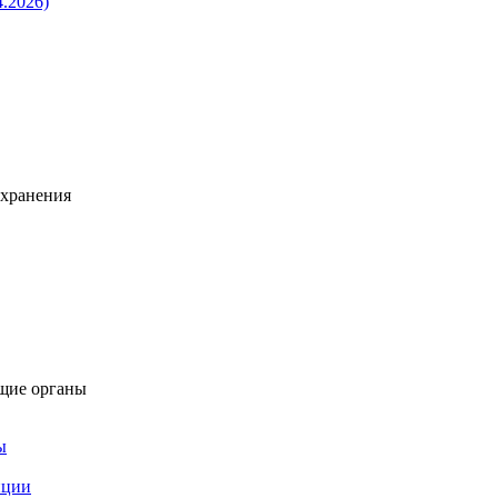
4.2026)
охранения
щие органы
ы
пции