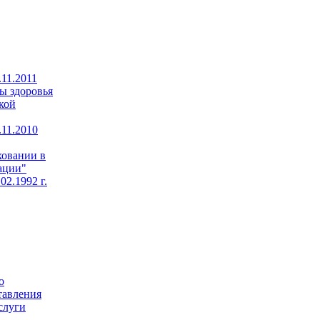
11.2011
ы здоровья
кой
11.2010
ховании в
ации"
02.1992 г.
о
тавления
слуги
,