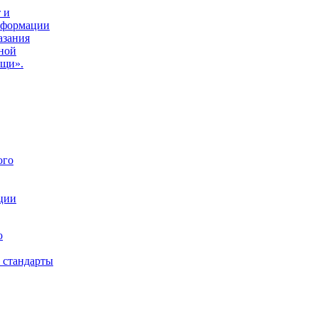
 и
нформации
азания
ной
ощи».
ого
ции
ю
 стандарты