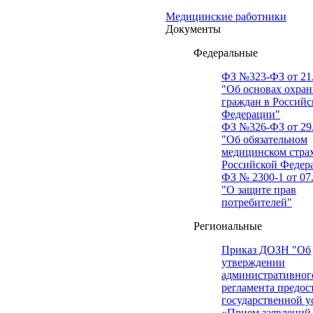
Медицинские работники
Документы
Федеральные
ФЗ №323-ФЗ от 21.
"Об основах охран
граждан в Российс
Федерации"
ФЗ №326-ФЗ от 29.
"Об обязательном
медицинском стра
Российской Федер
ФЗ № 2300-1 от 07.
"О защите прав
потребителей"
Региональные
Приказ ДОЗН "Об
утверждении
административног
регламента предос
государственной у
«Прием заявлений